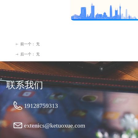
前一个：
无
ꂃ
后一个：
无
ꁹ
联系我们
19128759313
extenics@ketuoxue.com